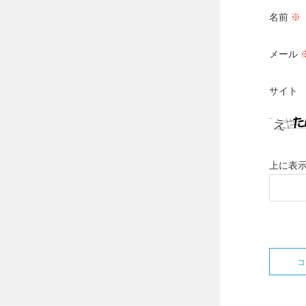
名前
※
メール
サイト
上に表