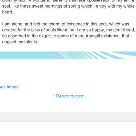
ous Image
↑ Return to post