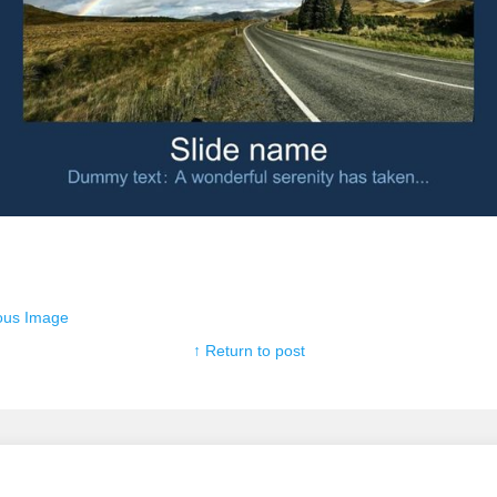
ous Image
↑ Return to post