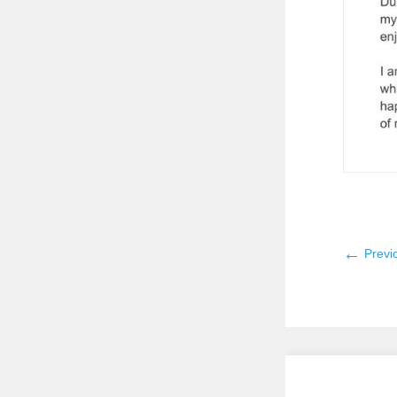
←
Previ