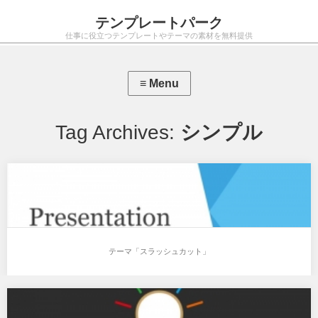
テンプレートパーク
仕事に役立つテンプレートやテーマの素材を無料提供
Tag Archives:
シンプル
テーマ「スラッシュカット」
テーマ「スラッシュカット」