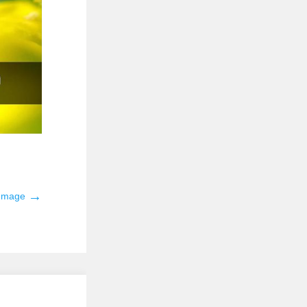
→
 Image